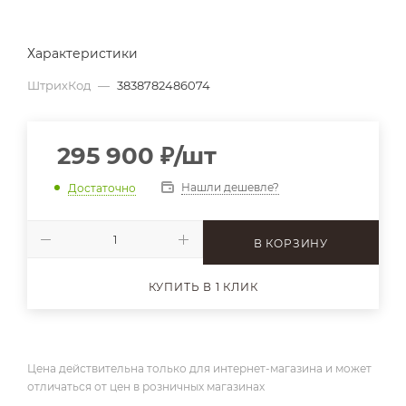
Характеристики
ШтрихКод
—
3838782486074
295 900
₽
/шт
Нашли дешевле?
Достаточно
В КОРЗИНУ
КУПИТЬ В 1 КЛИК
Цена действительна только для интернет-магазина и может
отличаться от цен в розничных магазинах