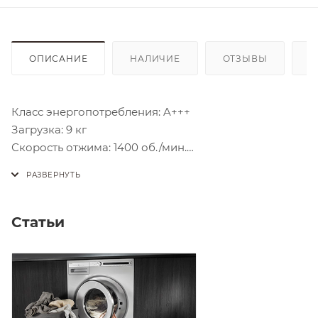
ОПИСАНИЕ
НАЛИЧИЕ
ОТЗЫВЫ
К
Класс энергопотребления: A+++
Загрузка: 9 кг
Скорость отжима: 1400 об./мин.
Количество программ: 25
Установка: Отдельностоящий прибор
Дизайн-линия: Professional
Цвет: Нержавеющая сталь
Статьи
Стандартные программы:
Гипоаллергенная хлопок 60°С
Allergycotton 90ºC
Allergysynthetics 60ºC