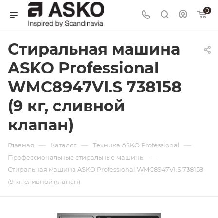
0
Стиральная машина
ASKO Professional
WMC8947VI.S 738158
(9 кг, сливной
клапан)
—
—
—
Главная
Каталог
Техника ASKO Professional
—
Профессиональные стиральные машины
Стиральная машина ASKO Professional WMC8947VI.S 738158
(9 кг, сливной клапан)