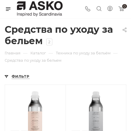
0
Средства по уходу за
бельем
2
—
—
—
Главная
Каталог
Техника по уходу за бельём
Средства по уходу за бельем
ФИЛЬТР