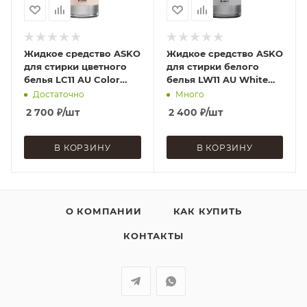
Жидкое средство ASKO
Жидкое средство ASKO
для стирки цветного
для стирки белого
белья LC11 AU Color
белья LW11 AU White
738556
738557
Достаточно
Много
2 700
₽
/шт
2 400
₽
/шт
В КОРЗИНУ
В КОРЗИНУ
О КОМПАНИИ
КАК КУПИТЬ
КОНТАКТЫ