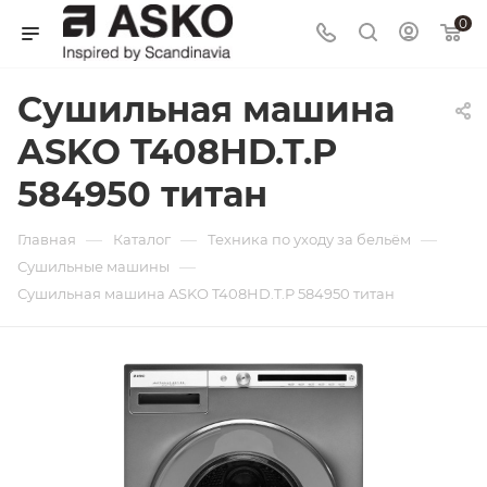
0
Сушильная машина
ASKO T408HD.T.P
584950 титан
—
—
—
Главная
Каталог
Техника по уходу за бельём
—
Сушильные машины
Сушильная машина ASKO T408HD.T.P 584950 титан