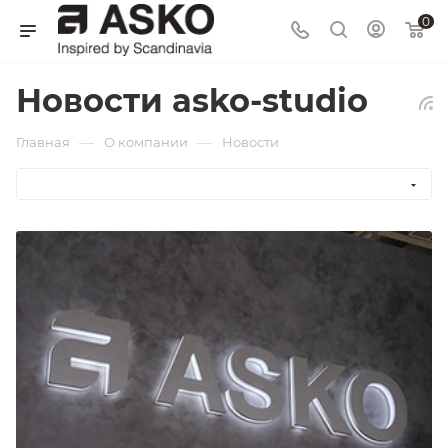
0
Новости asko-studio
—
—
Главная
О компании
Новости